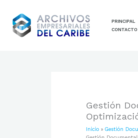
Ir
al
contenido
PRINCIPAL
CONTACTO
Gestión Do
Optimizaci
Inicio
Gestión Doc
Gestión Documental 