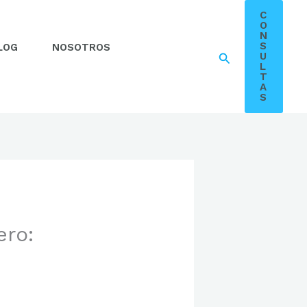
C
O
N
S
LOG
NOSOTROS
Buscar
U
L
T
A
S
ero: