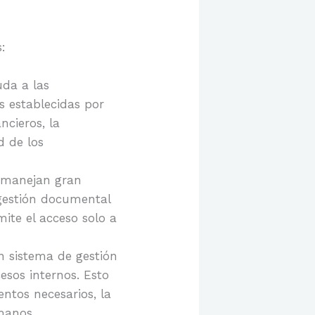
:
da a las
s establecidas por
ncieros, la
d de los
s manejan gran
 gestión documental
ite el acceso solo a
 sistema de gestión
esos internos. Esto
ntos necesarios, la
manos.