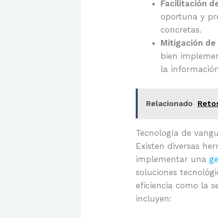
Facilitación d
oportuna y pre
concretas.
Mitigación de
bien implemen
la información
Relacionado
Reto
Tecnología de vangu
Existen diversas her
implementar una
g
soluciones tecnológi
eficiencia como la s
incluyen: