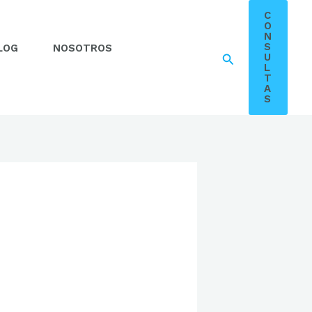
C
O
N
S
LOG
NOSOTROS
Buscar
U
L
T
A
S