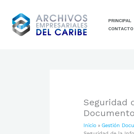
Ir
al
contenido
PRINCIPAL
CONTACTO
Seguridad d
Documento
Inicio
Gestión Doc
Seguridad de la Inf