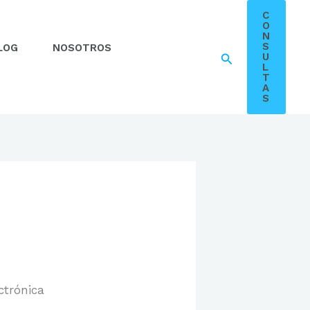
C
O
N
S
LOG
NOSOTROS
Buscar
U
L
T
A
S
ctrónica