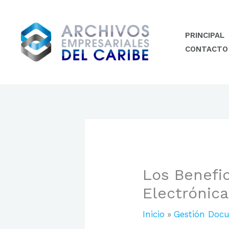
Ir
al
contenido
PRINCIPAL
CONTACTO
Los Benefi
Electrónica
Inicio
Gestión Doc